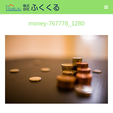
money-767778_1280