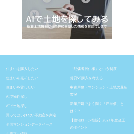
住まいを購入したい
「配偶者居住権」という制度
住まいを売却したい
賃貸VS購入を考える
住まいを貸したい
中古戸建・マンション・土地の最新
市況
AIで物件探し
新築戸建でよく聞く「坪単価」と
AIで土地探し
は？？
買ってはいけない不動産を判定
【住宅ローン控除】2021年度改正
全国マンションデータベース
のポイント
お役立ち情報