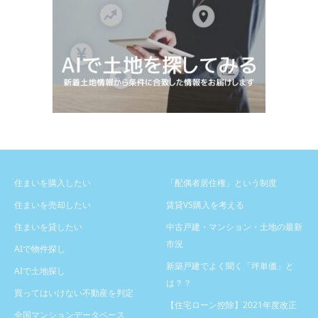
住まいを購入したい
「配偶者居住権」という制度
住まいを売却したい
賃貸VS購入を考える
住まいを貸したい
中古戸建・マンション・土地の最新
市況
AIで物件探し
新築戸建でよく聞く「坪単価」と
AIで土地探し
は？？
買ってはいけない不動産を判定
【住宅ローン控除】2021年度改正
全国マンションデータベース