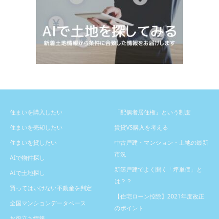
住まいを購入したい
「配偶者居住権」という制度
住まいを売却したい
賃貸VS購入を考える
住まいを貸したい
中古戸建・マンション・土地の最新
市況
AIで物件探し
新築戸建でよく聞く「坪単価」と
AIで土地探し
は？？
買ってはいけない不動産を判定
【住宅ローン控除】2021年度改正
全国マンションデータベース
のポイント
お役立ち情報