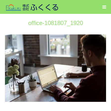
office-1081807_1920