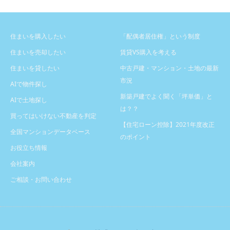
住まいを購入したい
「配偶者居住権」という制度
住まいを売却したい
賃貸VS購入を考える
住まいを貸したい
中古戸建・マンション・土地の最新
市況
AIで物件探し
新築戸建でよく聞く「坪単価」と
AIで土地探し
は？？
買ってはいけない不動産を判定
【住宅ローン控除】2021年度改正
全国マンションデータベース
のポイント
お役立ち情報
会社案内
ご相談・お問い合わせ