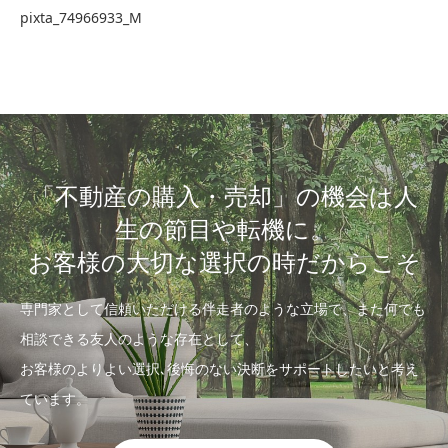
pixta_74966933_M
「不動産の購入・売却」の機会は人
生の節目や転機に。
お客様の大切な選択の時だからこそ
専門家として信頼いただける伴走者のような立場で、また何でも
相談できる友人のような存在として、
お客様のよりよい選択､後悔のない決断をサポートしたいと考え
ています。