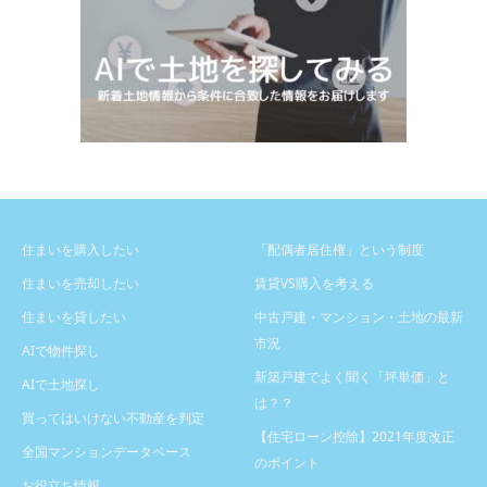
住まいを購入したい
「配偶者居住権」という制度
住まいを売却したい
賃貸VS購入を考える
住まいを貸したい
中古戸建・マンション・土地の最新
市況
AIで物件探し
新築戸建でよく聞く「坪単価」と
AIで土地探し
は？？
買ってはいけない不動産を判定
【住宅ローン控除】2021年度改正
全国マンションデータベース
のポイント
お役立ち情報