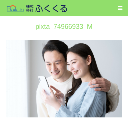
pixta_74966933_M